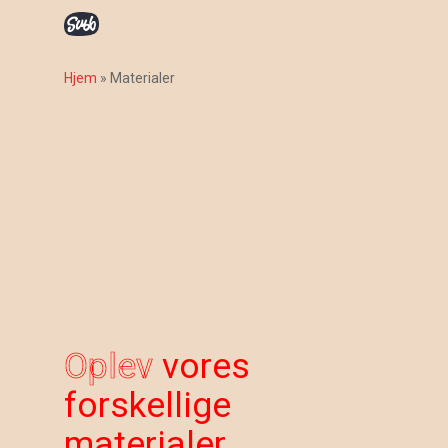
Skip
to
main
Hjem
»
Materialer
content
Oplev
vores
forskellige
materialer